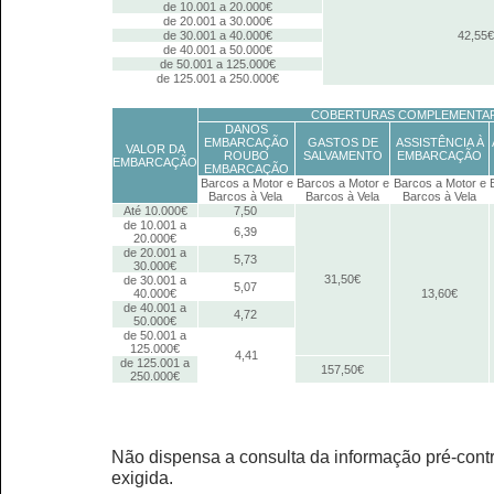
de 10.001 a 20.000€
de 20.001 a 30.000€
de 30.001 a 40.000€
42,55€
de 40.001 a 50.000€
de 50.001 a 125.000€
de 125.001 a 250.000€
COBERTURAS COMPLEMENTA
DANOS
EMBARCAÇÃO
GASTOS DE
ASSISTÊNCIA À
VALOR DA
ROUBO
SALVAMENTO
EMBARCAÇÃO
EMBARCAÇÃO
EMBARCAÇÃO
Barcos a Motor e
Barcos a Motor e
Barcos a Motor e
Barcos à Vela
Barcos à Vela
Barcos à Vela
Até 10.000€
7,50
de 10.001 a
6,39
20.000€
de 20.001 a
5,73
30.000€
31,50€
de 30.001 a
5,07
40.000€
13,60€
de 40.001 a
4,72
50.000€
de 50.001 a
125.000€
4,41
de 125.001 a
157,50€
250.000€
Não dispensa a consulta da informação pré-contr
exigida.