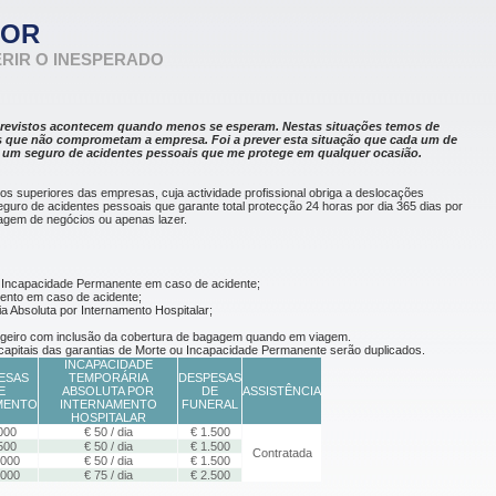
TOR
RIR O INESPERADO
previstos acontecem quando menos se esperam. Nestas situações temos de
es que não comprometam a empresa. Foi a prever esta situação que cada um de
, um seguro de acidentes pessoais que me protege em qualquer ocasião.
os superiores das empresas, cuja actividade profissional obriga a deslocações
eguro de acidentes pessoais que garante total protecção 24 horas por dia 365 dias por
viagem de negócios ou apenas lazer.
 Incapacidade Permanente em caso de acidente;
nto em caso de acidente;
a Absoluta por Internamento Hospitalar;
angeiro com inclusão da cobertura de bagagem quando em viagem.
apitais das garantias de Morte ou Incapacidade Permanente serão duplicados.
INCAPACIDADE
ESAS
TEMPORÁRIA
DESPESAS
E
ABSOLUTA POR
DE
ASSISTÊNCIA
MENTO
INTERNAMENTO
FUNERAL
HOSPITALAR
000
€ 50 / dia
€ 1.500
500
€ 50 / dia
€ 1.500
Contratada
.000
€ 50 / dia
€ 1.500
.000
€ 75 / dia
€ 2.500