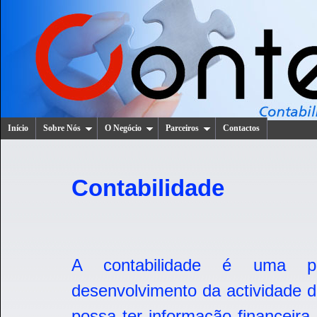
Início
Sobre Nós
O Negócio
Parceiros
Contactos
Contabilidade
A contabilidade é uma p
desenvolvimento da actividade 
possa ter informação financeira