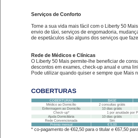
Serviços de Conforto
Torne a sua vida mais fácil com o Liberty 50 Mai
envio de táxi, serviços de engomadoria, mudanç
de espetáculos são alguns dos serviços que faze
Rede de Médicos e Clínicas
O Liberty 50 Mais permite-lhe beneficiar de con
descontos em exames, check-up anual e uma linh
Pode utilizar quando quiser e sempre que Mais n
COBERTURAS
COBERTURAS
BASE
Médico ao Domicílio
2 consultas grátis
Enfermagem ao Domicílio
10 dias grátis
Check-up*
1 por anuidade por 
Ajuda Domiciliária
10 dias grátis
Rede Convencionada
Sim
Prémio mensal
€ 5,00
* co-pagamento de €62,50 para o titular e €67,50 par