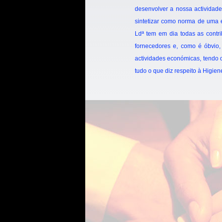
desenvolver a nossa actividad
sintetizar como norma de uma e
Ldª tem em dia todas as contr
fornecedores e, como é óbvio
actividades económicas, tendo o
tudo o que diz respeito à Higie