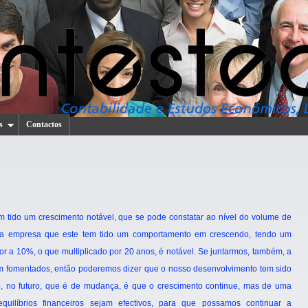
s
Contactos
m tido um crescimento notável, que se pode constatar ao nível do volume de
da empresa que este tem tido um comportamento em crescendo, tendo um
r a 10%, o que multiplicado por 20 anos, é notável. Se juntarmos, também, a
m fomentados, então poderemos dizer que o nosso desenvolvimento tem sido
, no futuro, que é de mudança, é que o crescimento continue, mas de uma
uilíbrios financeiros sejam efectivos, para que possamos continuar a