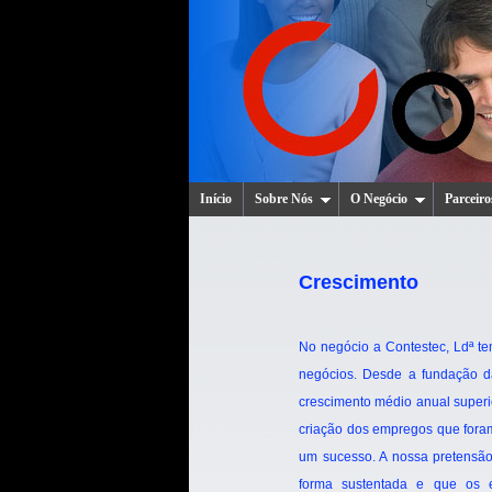
Início
Sobre Nós
O Negócio
Parceiro
Crescimento
No negócio a Contestec, Ldª te
negócios. Desde a fundação 
crescimento médio anual superio
criação dos empregos que fora
um sucesso. A nossa pretensão
forma sustentada e que os eq