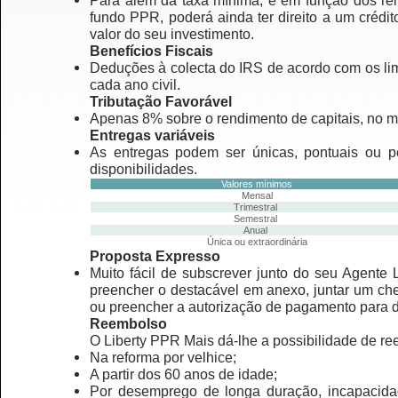
Para além da taxa mínima, e em função dos ren
fundo PPR, poderá ainda ter direito a um crédito
valor do seu investimento.
Benefícios Fiscais
Deduções à colecta do IRS de acordo com os lim
cada ano civil.
Tributação Favorável
Apenas 8% sobre o rendimento de capitais, no 
Entregas variáveis
As entregas podem ser únicas, pontuais ou p
disponibilidades.
Valores mínimos
Mensal
Trimestral
Semestral
Anual
Única ou extraordinária
Proposta Expresso
Muito fácil de subscrever junto do seu Agente 
preencher o destacável em anexo, juntar um che
ou preencher a autorização de pagamento para d
Reembolso
O Liberty PPR Mais dá-lhe a possibilidade de re
Na reforma por velhice;
A partir dos 60 anos de idade;
Por desemprego de longa duração, incapacida