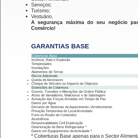
Serviços;
Turismo;
Vestuário.
A segurança máxima do seu negócio pass
Comércio!
GARANTIAS BASE
Coberturas Base
Incêncio, Raio e Explosão
Tempestades
Inundações
Aluimentos de Terras
Riscos Adicionais
Queda de Aeronaves
Choque de Veículos ou Impacto de Objectos
Extensões de Cobertura
Greves, Tumultos e Alterações da Ordem Pública
Actos de Vandalismo, Maliciosos e de Sabotagem
Actuação das Forças Armadas em Tempo de Paz
Danos por Água
Derrame de Sistemas de Aquecimento / Arrefecimento
Privação Temporária do Local Arrendado
Furto ou Roubo de Conteúdos
Assistência
Responsabilidade Civil Exploração
Deterioração de Bens Refrigerados *
Danos em Equipamentos da Actividade *
* Coberturas Base apenas para o Sector Aliment